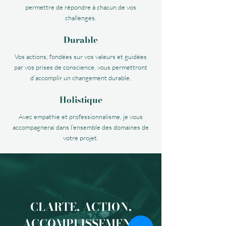
permettre de répondre à chacun de vos
challenges.
Durable
Vos actions, fondées sur vos valeurs et guidées
par vos prises de conscience, vous permettront
d’accomplir un changement durable.
Holistique
Avec empathie et professionnalisme, je vous
accompagnerai dans l’ensemble des domaines de
votre projet.
CLARTE, ACTION,
ACCOMPLISSEMENT